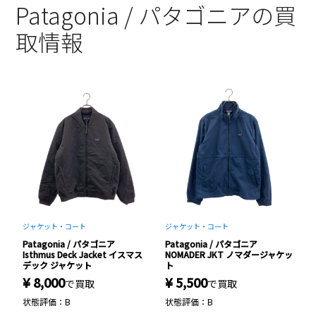
Patagonia / パタゴニアの買
取情報
ジャケット・コート
ジャケット・コート
ト
Patagonia / パタゴニア
Patagonia / パタゴニア
P
Isthmus Deck Jacket イスマス
NOMADER JKT ノマダージャケッ
L
デック ジャケット
ト
ガ
¥ 8,000
¥ 5,500
で買取
で買取
¥
状態評価：B
状態評価：B
状