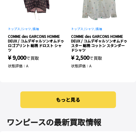
トップス /
シャツ /
長袖
トップス /
シャツ /
長袖
コ
COMME des GARCONS HOMME
COMME des GARCONS HOMME
DEUX / コムデギャルソンオムドゥ
DEUX / コムデギャルソンオムドゥ
ロゴプリント 総柄 ドロスト シャ
スター 総柄 コットン スタンダー
ツ
ドシャツ
¥ 9,000
¥ 2,500
で買取
で買取
状態評価：A
状態評価：A
もっと見る
ワンピースの最新買取情報