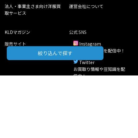
法人・事業主さま向け洋服買
運営会社について
取サービス
KLDマガジン
公式 SNS
販売サイト
Instagram
最新の商品情報を配信中！
絞り込んで探す
KLD Store
Twitter
お買取り情報や豆知識を配
信中！
LINE
かんたんLINE査定やご質問
を受付中！
株式会社 KLD 古物商認可証 福岡県公安委員会 第90114160020号
KLD INC. ALL RIGHTS RESERVED