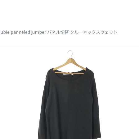
ouble panneled jumper パネル切替 クルーネックスウェット