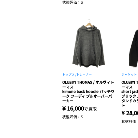
状態評価：S
トップス /
トレーナー
ジャケット
OLUBIYI THOMAS / オルヴィト
OLUBIYI
ーマス
ーマス
kimono back hoodie パッチワ
short 
ーク フーディ プルオーバーパ
ブリック 
ーカー
タンドカ
ト
¥ 16,000
で買取
¥ 28,0
状態評価：S
状態評価