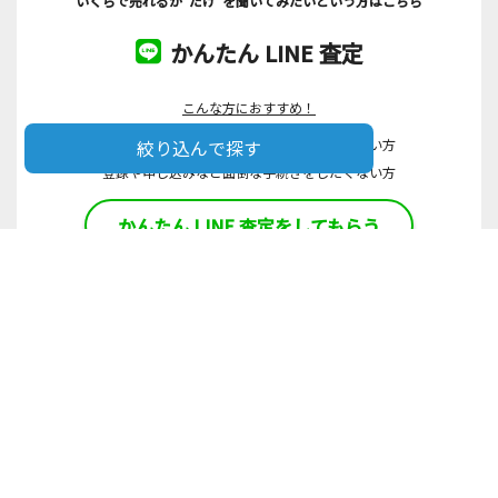
いくらで売れるか”だけ”を聞いてみたいという方はこちら
かんたん LINE 査定
こんな方におすすめ！
絞り込んで探す
まずはいくらで買い取れそうなのかを聞きたい方
登録や申し込みなど面倒な手続きをしたくない方
かんたん LINE 査定をしてもらう
基準のご紹介
取扱いブランド一覧