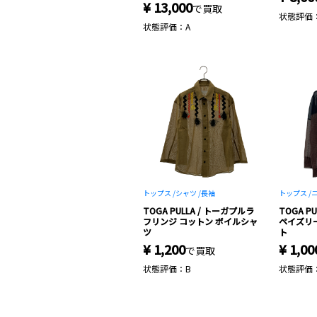
¥ 13,000
で買取
状態評価
状態評価：A
トップス /
シャツ /
長袖
トップス /
ニ
TOGA PULLA / トーガプルラ
TOGA P
フリンジ コットン ボイルシャ
ペイズリ
ツ
ト
¥ 1,200
¥ 1,00
で買取
状態評価：B
状態評価