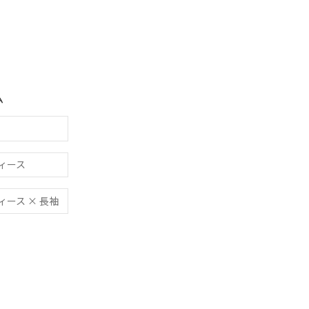
ム
ディース
ディース × 長袖