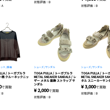
状態評価：B
：A
状態評価：B
ット /
長袖
シューズ /
サンダル
シューズ /
サンダル
ULLA / トーガプルラ
TOGA PULLA / トーガプルラ
TOGA PULLA / ト
ー柄 クルーネックニッ
METAL SNEAKER SANDALS / レ
METAL SNEAKER SAN
ザー メタル 装飾 ストラップ サ
タル スニーカーサン
ンダル
0
¥ 3,000
で買取
で買取
¥ 2,000
で買取
：B
状態評価：B
状態評価：B