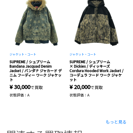
ジャケット・コート
ジャケット・コート
ト
SUPREME / シュプリーム
SUPREME / シュプリーム
S
Bandana Jacquad Denim
× Dickies / ディッキーズ
×
Jacket / バンダナ ジャカード デ
Cordura Hooded Work Jacket /
バ
キ
ニム フーディー ワーク ジャケッ
コーデュラ フード ワーク ジャケ
ー
ワ
ト
ット
¥
¥ 30,000
¥ 20,000
で買取
で買取
状
状態評価：A
状態評価：A
もっと見る