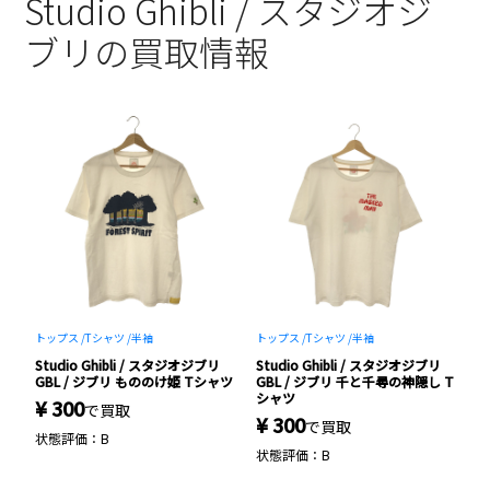
Studio Ghibli / スタジオジ
ブリの買取情報
トップス /
Tシャツ /
半袖
トップス /
Tシャツ /
半袖
ト
Studio Ghibli / スタジオジブリ
Studio Ghibli / スタジオジブリ
S
ン
GBL / ジブリ もののけ姫 Tシャツ
GBL / ジブリ 千と千尋の神隠し T
G
ロ
シャツ
¥ 300
¥
で買取
¥ 300
で買取
状態評価：B
状
状態評価：B