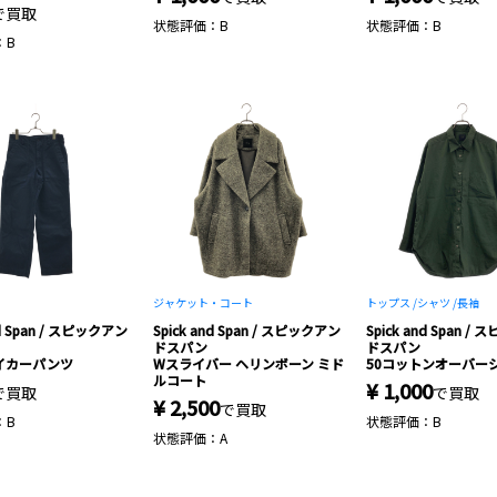
で買取
状態評価：B
状態評価：B
：B
ジャケット・コート
トップス /
シャツ /
長袖
nd Span / スピックアン
Spick and Span / スピックアン
Spick and Span /
ドスパン
ドスパン
イカーパンツ
Wスライバー ヘリンボーン ミド
50コットンオーバー
ルコート
¥ 1,000
で買取
で買取
¥ 2,500
で買取
：B
状態評価：B
状態評価：A