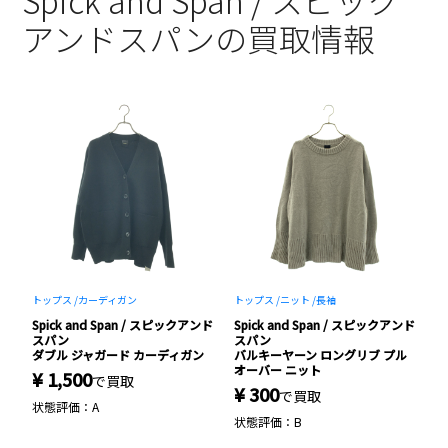
Spick and Span / スピック
アンドスパンの買取情報
トップス /
カーディガン
トップス /
ニット /
長袖
パ
ンド
Spick and Span / スピックアンド
Spick and Span / スピックアンド
S
スパン
スパン
ダブル ジャガード カーディガン
バルキーヤーン ロングリブ プル
オーバー ニット
¥ 1,500
¥
で買取
¥ 300
で買取
状態評価：A
状
状態評価：B