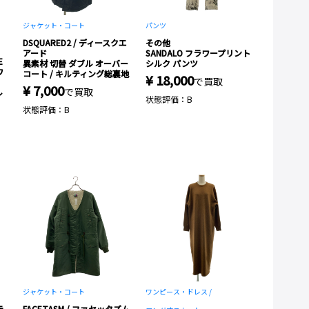
ジャケット・コート
パンツ
DSQUARED2 / ディースクエ
その他
アード
SANDALO フラワープリント
E
異素材 切替 ダブル オーバー
シルク パンツ
ワ
コート / キルティング総裏地
¥ 18,000
で買取
¥ 7,000
で買取
ル
状態評価：B
状態評価：B
ジャケット・コート
ワンピース・ドレス /
テ
FACETASM / ファセッタズム