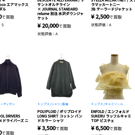
 Coco エアマックス
サントオルテライン
ラマッカートニー
ダル
× JOURNAL STANDARD
3B テーラードジャケット
relume 別注 水沢ダウンジャ
0
¥ 2,500
で買取
で買取
ケット
¥ 20,000
：S
状態評価：A
で買取
状態評価：A
カーディガン
トップス /
シャツ /
長袖
トップス /
キャミソール
POLYPLOID / ポリプロイド
ENFOLD / エンフォルド
OL DRIVERS
LONG SHIRT コットン バン
SUKERU ラッフルキャミ
AN ドライバーズ ニ
ドカラー シャツ
TOP ビスチェ
¥ 3,500
¥ 6,500
で買取
で買取
0
で買取