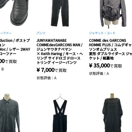
ローファー
パンツ
ジャケット・コート
oduction / ポストプ
JUNYAWATANABE
COMME des GARCONS
ョン
COMMEdesGARCONS MAN /
HOMME PLUS / コムデギ
 Moc / レザー 2WAY
ジュンヤワタナベマン
ソンオムプリュス
ローファー
× Keith Haring / キース・ヘ
変形 ダブルライダース ジ
リング サイドロゴ ドロース
ケット / 総裏地
00
で買取
トリング イージーパンツ
¥ 35,000
で買取
¥ 7,000
：B
で買取
状態評価：A
状態評価：A