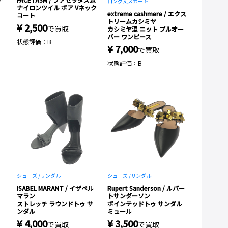
ロング丈スカート
ナイロンツイル ボア Vネック
extreme cashmere / エクス
コート
トリームカシミヤ
¥ 2,500
で買取
カシミヤ混 ニット プルオー
バー ワンピース
状態評価：B
¥ 7,000
で買取
状態評価：B
シューズ /
サンダル
シューズ /
サンダル
ISABEL MARANT / イザベル
Rupert Sanderson / ルパー
マラン
トサンダーソン
ストレッチ ラウンドトゥ サ
ポインテッドトゥ サンダル
ンダル
ミュール
¥ 4,000
¥ 3,500
で買取
で買取