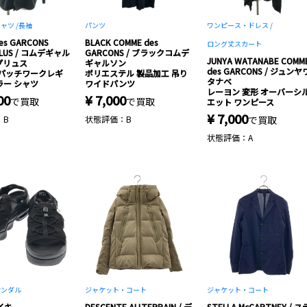
ャツ /
長袖
パンツ
ワンピース・ドレス /
es GARCONS
BLACK COMME des
ロング丈スカート
PLUS / コムデギャル
GARCONS / ブラックコムデ
JUNYA WATANABE COMM
プリュス
ギャルソン
des GARCONS / ジュンヤ
 パッチワークレギ
ポリエステル 製品加工 吊り
タナベ
ラー シャツ
ワイドパンツ
レーヨン 変形 オーバーシ
00
¥ 7,000
で買取
で買取
エット ワンピース
¥ 7,000
：B
状態評価：B
で買取
状態評価：A
サンダル
ジャケット・コート
ジャケット・コート
ナイキ
DESCENTE ALLTERRAIN / デ
STELLA McCARTNEY / ス