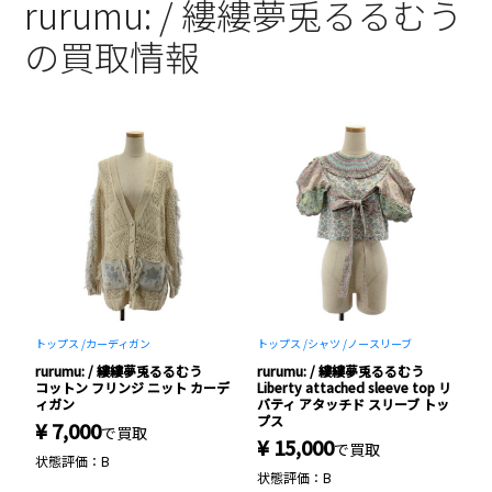
rurumu: / 縷縷夢兎るるむう
の買取情報
トップス /
カーディガン
トップス /
シャツ /
ノースリーブ
ス
rurumu: / 縷縷夢兎るるむう
rurumu: / 縷縷夢兎るるむう
r
rn
コットン フリンジ ニット カーデ
Liberty attached sleeve top リ
L
ッ
ィガン
バティ アタッチド スリーブ トッ
ィ
プス
¥ 7,000
¥
で買取
¥ 15,000
で買取
状態評価：B
状
状態評価：B