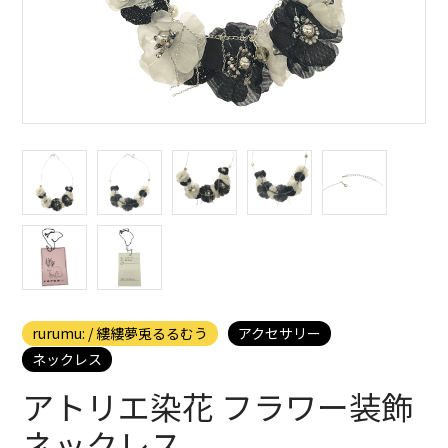
rurumu: / 縷縷夢兎るるむう
アクセサリー
ネックレス
アトリエ染花 フラワー装飾
ネックレス