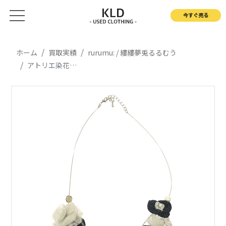
今すぐ売る
ホーム
買取実績
rurumu: / 縷縷夢兎るるむう
アトリエ染花 フラワー装飾 ネックレス