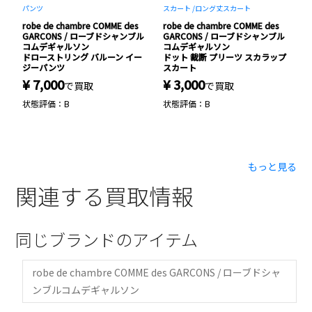
パンツ
スカート /
ロング丈スカート
バ
robe de chambre COMME des
robe de chambre COMME des
r
ル
GARCONS / ローブドシャンブル
GARCONS / ローブドシャンブル
G
コムデギャルソン
コムデギャルソン
ジ
ドローストリング バルーン イー
ドット 裁断 プリーツ スカラップ
×
ジーパンツ
スカート
ツ
¥ 7,000
¥ 3,000
¥
で買取
で買取
状態評価：B
状態評価：B
状
もっと見る
関連する買取情報
同じブランドのアイテム
robe de chambre COMME des GARCONS / ローブドシャ
ンブルコムデギャルソン