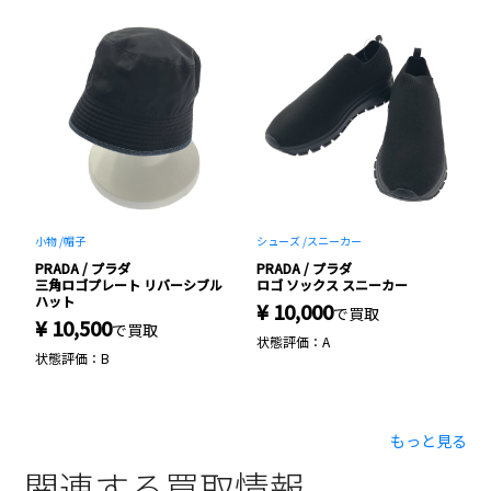
小物 /
帽子
シューズ /
スニーカー
パ
PRADA / プラダ
PRADA / プラダ
P
ー
三角ロゴプレート リバーシブル
ロゴ ソックス スニーカー
ジ
ハット
¥ 10,000
で買取
¥ 10,500
¥
で買取
状態評価：A
状態評価：B
状
もっと見る
関連する買取情報