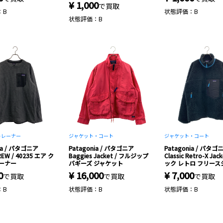
¥ 1,000
で買取
：B
状態評価：B
状態評価：B
トレーナー
ジャケット・コート
ジャケット・コート
ia / パタゴニア
Patagonia / パタゴニア
Patagonia / パタゴ
REW / 40235 エア ク
Baggies Jacket / フルジップ
Classic Retro-X Ja
レーナー
バギーズ ジャケット
ック レトロ フリー
0
¥ 16,000
¥ 7,000
で買取
で買取
で買取
：B
状態評価：B
状態評価：B