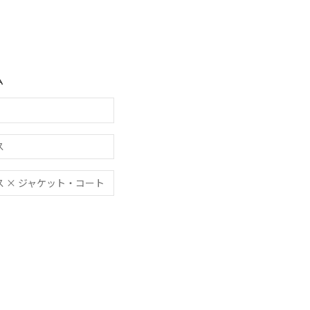
ム
ス
ィース × ジャケット・コート