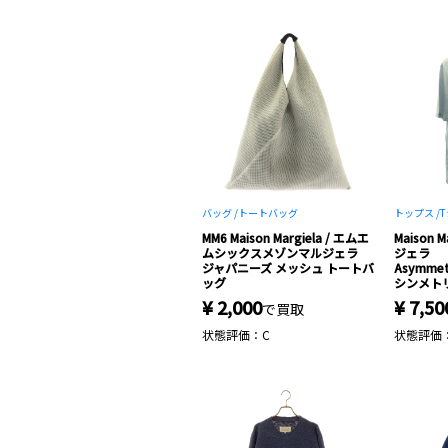
バッグ /
トートバッグ
トップス /
T
MM6 Maison Margiela / エムエ
Maison 
ムシックスメゾンマルジェラ
ジェラ
ジャパニーズ メッシュ トートバ
Asymmetr
ッグ
シンメトリ
¥ 2,000
¥ 7,50
で買取
状態評価：C
状態評価