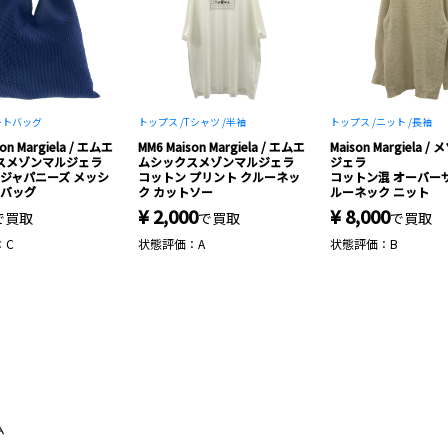
ートバッグ
トップス /
Tシャツ /
半袖
トップス /
ニット /
長袖
on Margiela / エムエ
MM6 Maison Margiela / エムエ
Maison Margiela 
スメゾンマルジェラ
ムシックスメゾンマルジェラ
ジェラ
se ジャパニーズ メッシ
コットン プリント クルーネッ
コットン混 オーバー
 バッグ
ク カットソー
ルーネック ニット
¥ 2,000
¥ 8,000
で買取
で買取
で買取
：C
状態評価：A
状態評価：B
ム