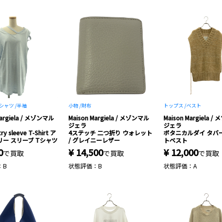
シャツ /
半袖
小物 /
財布
トップス /
ベスト
Margiela / メゾンマル
Maison Margiela / メゾンマル
Maison Margiela 
ジェラ
ジェラ
y sleeve T-Shirt ア
4ステッチ 二つ折り ウォレット
ボタニカルダイ タバ
ー スリーブ Tシャツ
/ グレイニーレザー
トベスト
0
¥ 14,500
¥ 12,000
で買取
で買取
で買取
：B
状態評価：B
状態評価：A