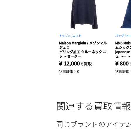
トップス /
ニット
バッグ /
ト
Maison Margiela / メゾンマル
MM6 Mais
ジェラ
ムシック
ピリング加工 クルーネック ニ
japane
ット セーター
ュ トート
¥ 12,000
¥ 800
で買取
状態評価：B
状態評価
関連する買取情報
同じブランドのアイテ