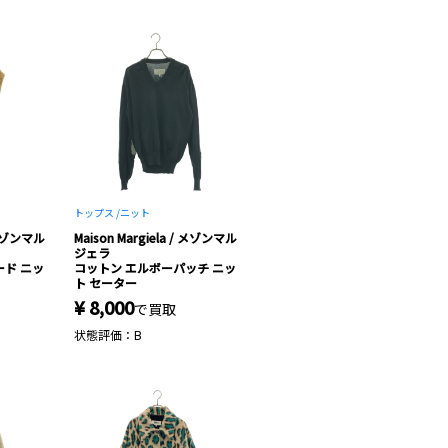
トップス /
ニット
/ メゾンマル
Maison Margiela / メゾンマル
ジェラ
ード ニッ
コットン エルボーパッチ ニッ
ト セーター
¥ 8,000
で買取
状態評価：B