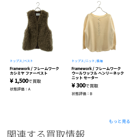
トップス /
ベスト
トップス /
ニット /
長袖
バ
Framework / フレームワーク
Framework / フレームワーク
F
ド
カシミヤ ファーベスト
ウールワッフル ヘンリーネック
×
ニット セーター
ロ
¥ 1,500
で買取
¥ 300
¥
で買取
状態評価：A
状態評価：B
状
もっと見る
関連する買取情報