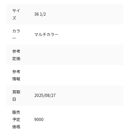
サイ
36 1/2
ズ
カラ
マルチカラー
ー
参考
定価
参考
情報
買取
2025/08/27
日
販売
予定
9000
価格