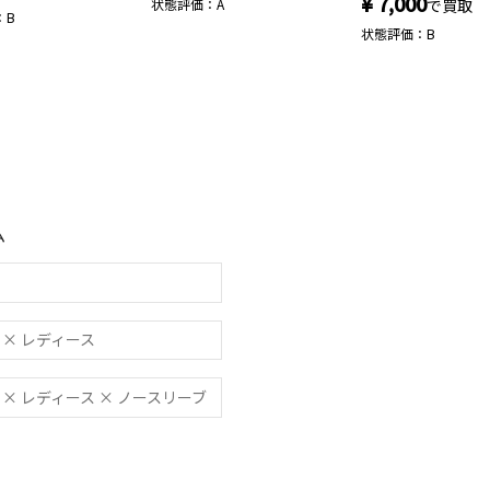
¥ 7,000
状態評価：A
で買取
：B
状態評価：B
ム
チ × レディース
ウチ × レディース × ノースリーブ