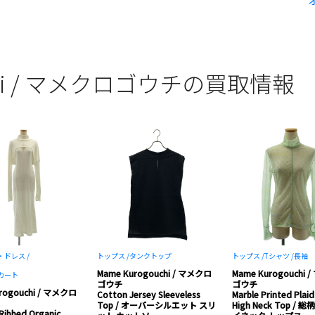
uchi / マメクロゴウチの買取情報
ドレス /
トップス /
タンクトップ
トップス /
Tシャツ /
長袖
Mame Kurogouchi / マメクロ
Mame Kurogouchi
カート
ゴウチ
ゴウチ
rogouchi / マメクロ
Cotton Jersey Sleeveless
Marble Printed Plaid
Top / オーバーシルエット スリ
High Neck Top / 
ibbed Organic