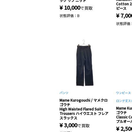
ック リブ ニット
Cotton 
¥ 10,000
で買取
ピース
¥ 7,00
状態評価：B
状態評価
パンツ
ワンピース・
Mame Kurogouchi / マメクロ
ロング丈ス
ゴウチ
Mame Ku
High Waisted Flared Suits
ゴウチ
Trousers ハイウエスト フレア
Classic
スラックス
プルオー
¥ 3,000
で買取
¥ 2,50