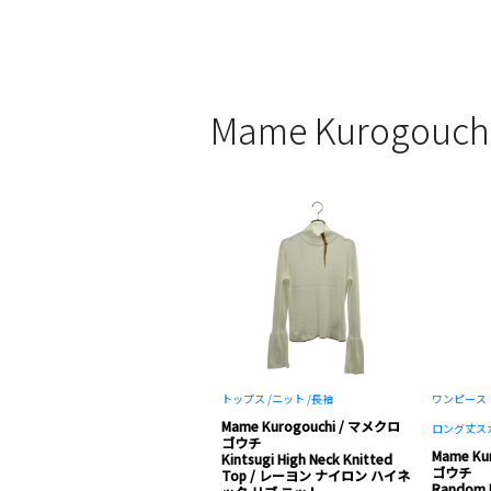
Mame Kurogo
トップス /
ニット /
長袖
ワンピース・
Mame Kurogouchi / マメクロ
ロング丈ス
ゴウチ
Mame Ku
Kintsugi High Neck Knitted
ゴウチ
Top / レーヨン ナイロン ハイネ
Random R