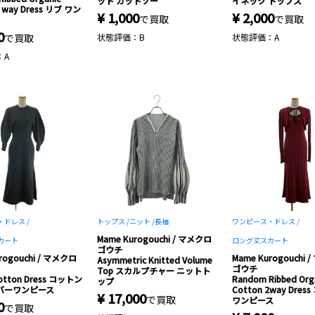
ット カットソー
イネック トップス
2 way Dress リブ ワン
¥ 1,000
¥ 2,000
で買取
で買取
0
で買取
状態評価：B
状態評価：A
：A
ドレス /
トップス /
ニット /
長袖
ワンピース・ドレス /
Mame Kurogouchi / マメクロ
カート
ロング丈スカート
ゴウチ
rogouchi / マメクロ
Mame Kurogouchi
Asymmetric Knitted Volume
ゴウチ
Top スカルプチャー ニットト
 Cotton Dress コットン
Random Ribbed Org
ップ
バーワンピース
Cotton 2way Dre
¥ 17,000
で買取
ワンピース
0
で買取