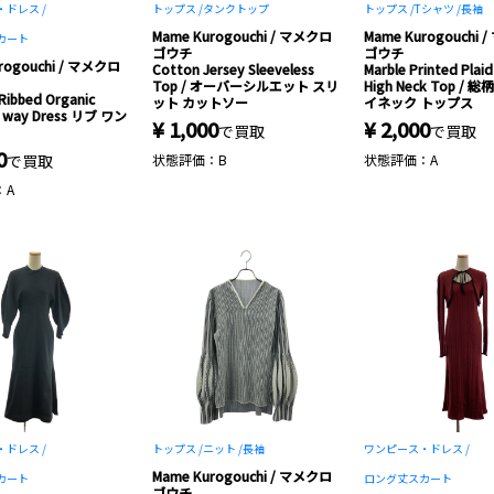
ドレス /
トップス /
タンクトップ
トップス /
Tシャツ /
長袖
Mame Kurogouchi / マメクロ
Mame Kurogouchi
カート
ゴウチ
ゴウチ
rogouchi / マメクロ
Cotton Jersey Sleeveless
Marble Printed Plaid
Top / オーバーシルエット スリ
High Neck Top / 
ibbed Organic
ット カットソー
イネック トップス
2 way Dress リブ ワン
¥ 1,000
¥ 2,000
で買取
で買取
0
で買取
状態評価：B
状態評価：A
：A
ドレス /
トップス /
ニット /
長袖
ワンピース・ドレス /
Mame Kurogouchi / マメクロ
カート
ロング丈スカート
ゴウチ