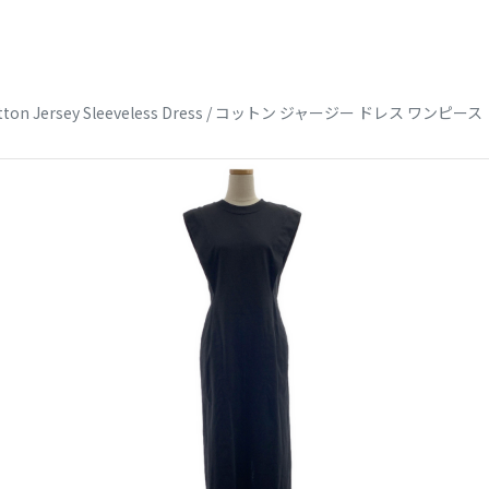
tton Jersey Sleeveless Dress / コットン ジャージー ドレス ワンピース