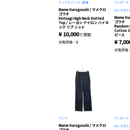
トップス /
ニット /
長袖
ワンピース・
Mame Kurogouchi / マメクロ
ロング丈ス
ゴウチ
Mame Ku
Kintsugi High Neck Knitted
ゴウチ
Top / レーヨン ナイロン ハイネ
Random R
ック リブ ニット
Cotton 
¥ 10,000
で買取
ピース
¥ 7,00
状態評価：B
状態評価
パンツ
ワンピース・
Mame Kurogouchi / マメクロ
ロング丈ス
ゴウチ