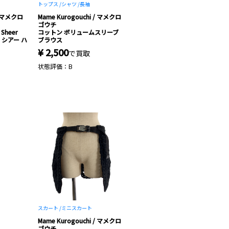
トップス /
シャツ /
長袖
 / マメクロ
Mame Kurogouchi / マメクロ
ゴウチ
 Sheer
コットン ボリュームスリーブ
総柄 シアー ハ
ブラウス
¥ 2,500
で買取
状態評価：B
スカート /
ミニスカート
Mame Kurogouchi / マメクロ
ゴウチ