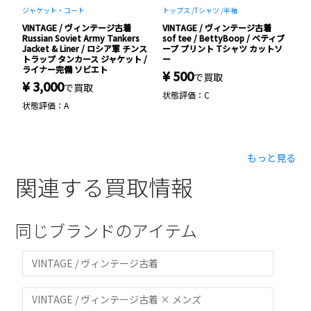
ジャケット・コート
トップス /
Tシャツ /
半袖
ジ
VINTAGE / ヴィンテージ古着
VINTAGE / ヴィンテージ古着
V
Russian Soviet Army Tankers
sof tee / BettyBoop / ベティブ
R
リ
Jacket & Liner / ロシア軍 チンス
ープ プリント Tシャツ カットソ
F
トラップ タンカース ジャケット /
ー
¥
ライナー完備 ソビエト
¥ 500
で買取
¥ 3,000
状
で買取
状態評価：C
状態評価：A
もっと見る
関連する買取情報
同じブランドのアイテム
VINTAGE / ヴィンテージ古着
VINTAGE / ヴィンテージ古着 × メンズ