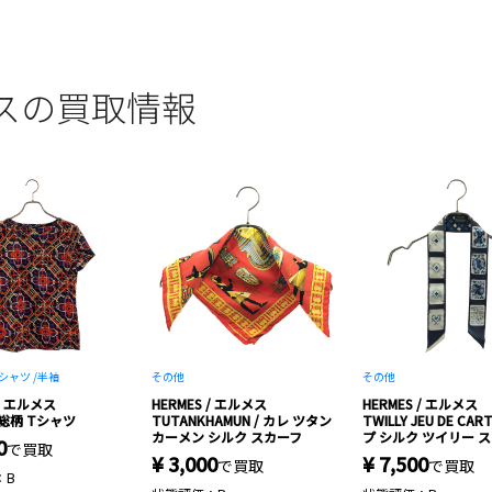
ルメスの買取情報
シャツ /
半袖
その他
その他
 / エルメス
HERMES / エルメス
HERMES / エルメス
総柄 Tシャツ
TUTANKHAMUN / カレ ツタン
TWILLY JEU DE CA
カーメン シルク スカーフ
プ シルク ツイリー 
0
で買取
¥ 3,000
¥ 7,500
で買取
で買取
：B