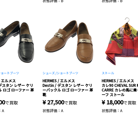
状態評価：B
状態評価：B
ショートブーツ
シューズ /
ショートブーツ
ストール
 / エルメス
HERMES / エルメス
HERMES / エルメス
 / デスタン レザー ケリ
Destin / デスタン レザー ケリ
カレ90 CHEVAL SUR 
 ロゴ ローファー 革
ーバックル ロゴ ローファー 革
CARRE カレの馬に乗
靴
ーフ ストール
00
¥ 27,500
¥ 18,000
で買取
で買取
で買取
：A
状態評価：A
状態評価：A