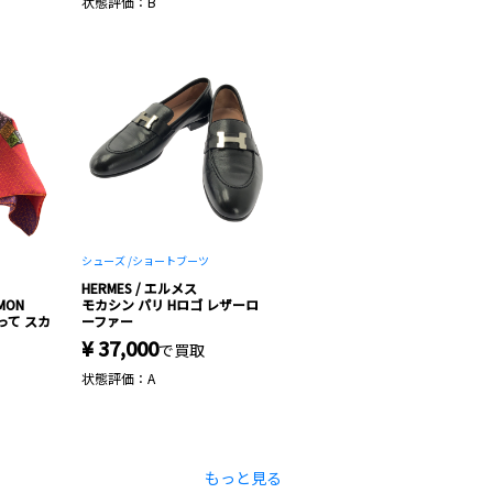
状態評価：B
シューズ /
ショートブーツ
HERMES / エルメス
MON
モカシン パリ Hロゴ レザーロ
って スカ
ーファー
¥ 37,000
で買取
状態評価：A
もっと見る