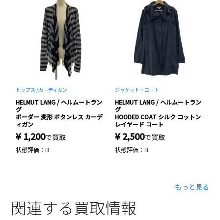
トップス /
カーディガン
ジャケット・コート
ジ
ン
HELMUT LANG / ヘルムートラン
HELMUT LANG / ヘルムートラン
H
グ
グ
ャ
ボーダー 変形 ボタンレス カーデ
HOODED COAT シルク コットン
C
ィガン
レイヤード コート
¥ 1,200
¥ 2,500
¥
で買取
で買取
状態評価：B
状態評価：B
状
もっと見る
関連する買取情報