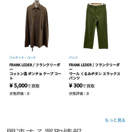
ジャケット・コート
パンツ
ト
ダ
FRANK LEDER / フランクリーダ
FRANK LEDER / フランクリーダ
F
ー
ー
ー
コットン混 ポンチョ ケープ コー
ウール くるみボタン スラックス
羊
ト
ト
パンツ
ャ
¥ 5,000
¥ 300
¥
で買取
で買取
状態評価：B
状態評価：B
状
もっと見る