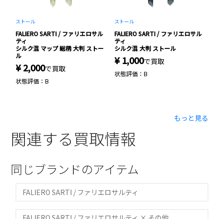
ストール
ストール
ス
サル
FALIERO SARTI / ファリエロサル
FALIERO SARTI / ファリエロサル
F
ティ
ティ
テ
シルク混 マップ 総柄 大判 ストー
シルク混 大判 ストール
シ
ル
¥ 1,000
¥
で買取
¥ 2,000
で買取
状態評価：B
状
状態評価：B
もっと見る
関連する買取情報
同じブランドのアイテム
FALIERO SARTI / ファリエロサルティ
FALIERO SARTI / ファリエロサルティ × その他