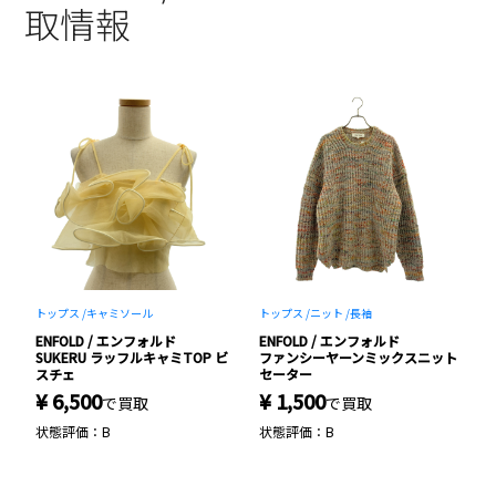
取情報
トップス /
キャミソール
トップス /
ニット /
長袖
ワ
ENFOLD / エンフォルド
ENFOLD / エンフォルド
E
SUKERU ラッフルキャミTOP ビ
ファンシーヤーンミックスニット
セ
スチェ
セーター
リ
¥ 6,500
¥ 1,500
¥
で買取
で買取
状態評価：B
状態評価：B
状