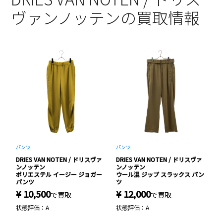
ヴァンノッテンの買取情報
ト
パンツ
パンツ
ス
ァ
DRIES VAN NOTEN / ドリスヴァ
DRIES VAN NOTEN / ドリスヴァ
D
ンノッテン
ンノッテン
ミ
ポリエステル イージー ジョガー
ウール混 ジップ スラックス パン
S
パンツ
ツ
¥ 10,500
¥ 12,000
¥
で買取
で買取
状態評価：A
状態評価：A
状