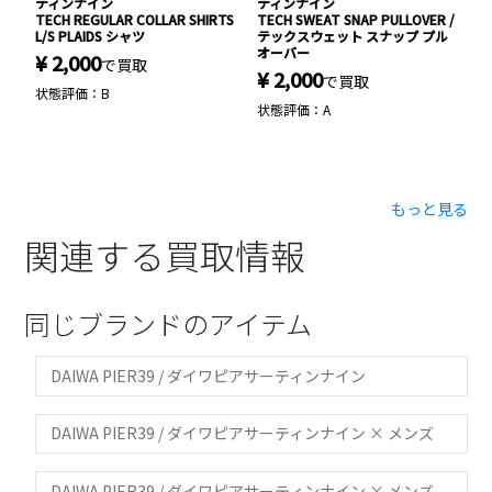
ティンナイン
ティンナイン
ック
TECH REGULAR COLLAR SHIRTS
TECH SWEAT SNAP PULLOVER /
リ
ネ
L/S PLAIDS シャツ
テックスウェット スナップ プル
¥
オーバー
¥ 2,000
で買取
¥ 2,000
状
で買取
状態評価：B
状態評価：A
もっと見る
関連する買取情報
同じブランドのアイテム
DAIWA PIER39 / ダイワピアサーティンナイン
DAIWA PIER39 / ダイワピアサーティンナイン × メンズ
DAIWA PIER39 / ダイワピアサーティンナイン × メンズ