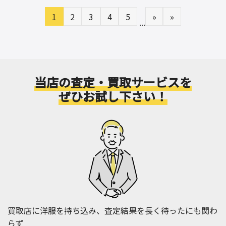
1
2
3
4
5
»
»
...
当店の査定・買取サービスを
ぜひお試し下さい！
買取店に洋服を持ち込み、査定結果を長く待ったにも関わ
らず