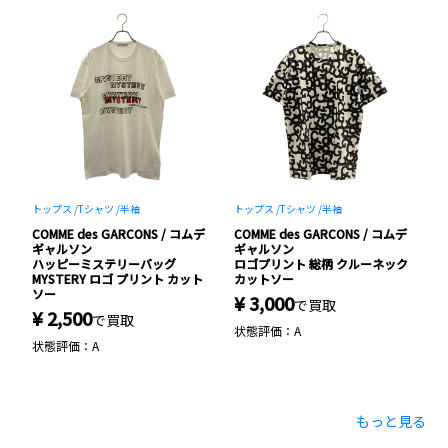
トップス /
Tシャツ /
半袖
トップス /
Tシャツ /
半袖
ト
デ
COMME des GARCONS / コムデ
COMME des GARCONS / コムデ
C
ギャルソン
ギャルソン
切
ハッピーミステリーバッグ
ロゴプリント 総柄 クルーネック
ポ
グ
MYSTERY ロゴ プリント カット
カットソー
ー
ソー
¥ 3,000
¥
で買取
¥ 2,500
で買取
状態評価：A
状
状態評価：A
もっと見る