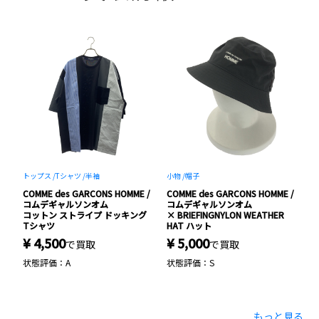
トップス /
Tシャツ /
半袖
小物 /
帽子
ジ
 /
COMME des GARCONS HOMME /
COMME des GARCONS HOMME /
C
コムデギャルソンオム
コムデギャルソンオム
ー
コットン ストライプ ドッキング
× BRIEFINGNYLON WEATHER
ウ
Tシャツ
HAT ハット
¥ 4,500
¥ 5,000
¥
で買取
で買取
状態評価：A
状態評価：S
状
もっと見る