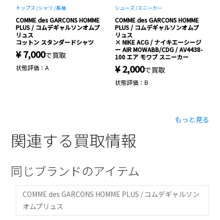
トップス /
シャツ /
長袖
シューズ /
スニーカー
ジ
E
COMME des GARCONS HOMME
COMME des GARCONS HOMME
C
プ
PLUS / コムデギャルソンオムプ
PLUS / コムデギャルソンオムプ
P
リュス
リュス
コットン スタンダードシャツ
× NIKE ACG / ナイキエーシージ
変
ー AIR MOWABB/CDG / AV4438-
ト
¥ 7,000
で買取
100 エア モワブ スニーカー
¥
¥ 2,000
状態評価：A
で買取
状
状態評価：B
もっと見る
関連する買取情報
同じブランドのアイテム
COMME des GARCONS HOMME PLUS / コムデギャルソン
オムプリュス