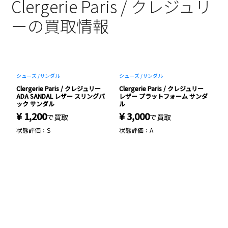
Clergerie Paris / クレジュリ
ーの買取情報
シューズ /
サンダル
シューズ /
サンダル
シ
Clergerie Paris / クレジュリー
Clergerie Paris / クレジュリー
C
ADA SANDAL レザー スリングバ
レザー プラットフォーム サンダ
B
ック サンダル
ル
¥ 1,200
¥ 3,000
¥
で買取
で買取
状態評価：S
状態評価：A
状
 箱