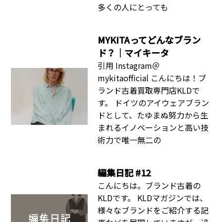
ドとして、たゆまぬ努力から生
まれるイノベーションと高い技
術力で唯一無二の
編集日記 #12
こんにちは。ブランド古着の
KLDです。 KLDマガジンでは、
様々なブランドをご紹介する記
事などを展開していますが、過
去に出した記事のリライトをお
こない、最新の情報にリフレッ
シュして再度公開するという事
株式会社KLD｜ブランド古
着の査定士募集（経験者
枠）