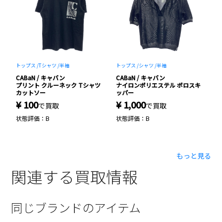
トップス /
Tシャツ /
半袖
トップス /
シャツ /
半袖
パ
CABaN / キャバン
CABaN / キャバン
C
ツ
プリント クルーネック Tシャツ
ナイロンポリエステル ポロスキ
ベ
カットソー
ッパー
¥ 100
¥ 1,000
¥
で買取
で買取
状態評価：B
状態評価：B
状
もっと見る
関連する買取情報
同じブランドのアイテム