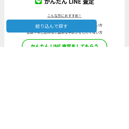
かんたん LINE 査定
こんな方におすすめ！
絞り込んで探す
まずはいくらで買い取れそうなのかを聞きたい方
登録や申し込みなど面倒な手続きをしたくない方
かんたん LINE 査定をしてもらう
基準のご紹介
取扱いブランド一覧
ログイン
買取実績