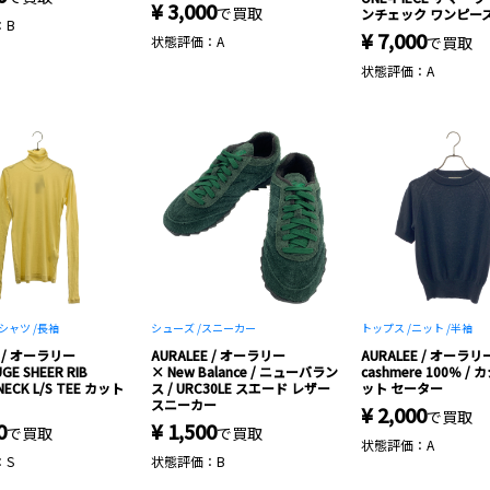
¥ 3,000
で買取
ンチェック ワンピー
：B
¥ 7,000
状態評価：A
で買取
状態評価：A
シャツ /
長袖
シューズ /
スニーカー
トップス /
ニット /
半袖
E / オーラリー
AURALEE / オーラリー
AURALEE / オーラリ
GE SHEER RIB
× New Balance / ニューバラン
cashmere 100％ /
NECK L/S TEE カット
ス / URC30LE スエード レザー
ット セーター
スニーカー
¥ 2,000
で買取
0
¥ 1,500
で買取
で買取
状態評価：A
：S
状態評価：B