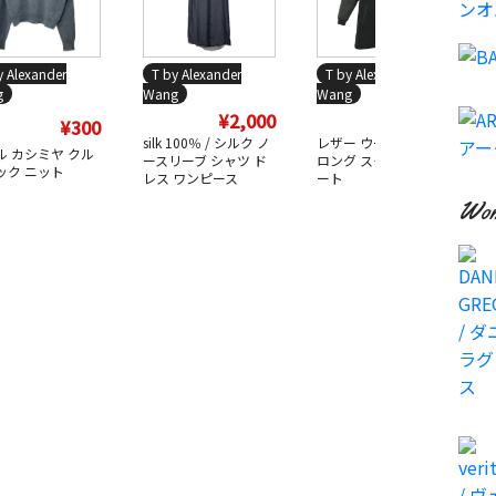
y Alexander
T by Alexander
T by Alexander
g
Wang
Wang
¥2,000
¥7,000
¥300
silk 100％ / シルク ノ
レザー ウール コンビ
ル カシミヤ クル
ースリーブ シャツ ド
ロング スタジャン コ
ック ニット
レス ワンピース
ート
Wom