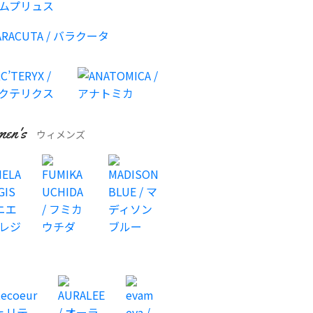
T by Alexander
T by Alexander
T by Alexander
Wang
Wang
Wang
¥3,200
¥1,000
¥300
牛革 カウレザー ダブ
ボンディング スウェ
リネンボーダーカット
ル ライダース ジャケ
ット スカート
ソー
ット / 総裏地
en's
ウィメンズ