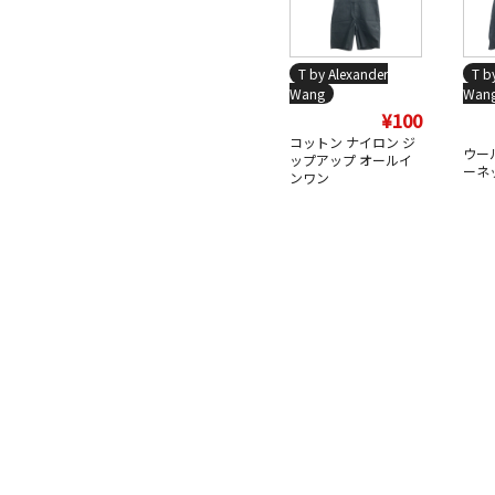
T by Alexander
T b
Wang
Wan
¥100
コットン ナイロン ジ
ウー
ップアップ オールイ
ーネ
ンワン