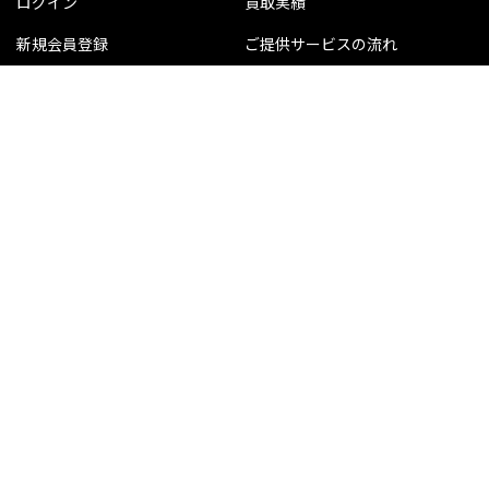
ログイン
買取実績
新規会員登録
ご提供サービスの流れ
利用規約
よくある質問
プライバシーポリシー
お問い合わせ
法人・事業主さま向け洋服買
運営会社について
取サービス
KLDマガジン
公式 SNS
販売サイト
Instagram
最新の商品情報を配信中！
KLD Store
Twitter
お買取り情報や豆知識を配
信中！
LINE
かんたんLINE査定やご質問