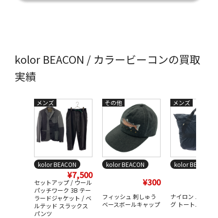
kolor BEACON / カラービーコンの買取
実績
メンズ
その他
メンズ
kolor BEACON
kolor BEACON
kolor BEACON
¥7,500
¥300
¥3,
セットアップ / ウール
パッチワーク 3B テー
フィッシュ 刺しゅう
ナイロン パッカ
ラードジャケット / ベ
ベースボールキャップ
グ トートバッグ
ルテッド スラックス
パンツ