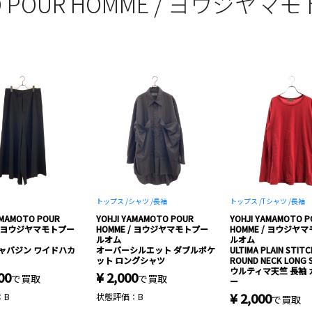
OTO POUR HOMME / ヨウジ
トップス /
シャツ /
長袖
トップス /
Tシャツ /
長袖
AMAMOTO POUR
YOHJI YAMAMOTO POUR
YOHJI YAMAMOTO P
 / ヨウジヤマモトプー
HOMME / ヨウジヤマモトプー
HOMME / ヨウジヤ
ルオム
ルオム
ャバジン ワイドハカ
オーバーシルエット ダブルポケ
ULTIMA PLAIN STIT
ット ロングシャツ
ROUND NECK LONG 
ウルティマ天竺 長袖
00
¥ 2,000
で買取
で買取
ー
¥ 2,000
：B
状態評価：B
で買取