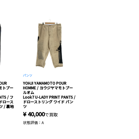
パンツ
OUR
YOHJI YAMAMOTO POUR
マモトプー
HOMME / ヨウジヤマモトプー
ルオム
NTS / フ
Look7 U-LADY PRINT PANTS /
 ドロース
ドローストリング ワイド パン
 / 裏地
ツ
¥ 40,000
で買取
状態評価：A