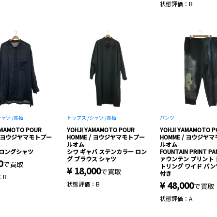
状態評価：B
ャツ /
長袖
トップス /
シャツ /
長袖
パンツ
AMAMOTO POUR
YOHJI YAMAMOTO POUR
YOHJI YAMAMOTO P
 / ヨウジヤマモトプー
HOMME / ヨウジヤマモトプー
HOMME / ヨウジヤ
ルオム
ルオム
 ロングシャツ
シワ ギャバ ステンカラー ロン
FOUNTAIN PRINT PA
グ ブラウス シャツ
ァウンテン プリント
0
で買取
トリング ワイド パンツ
¥ 18,000
で買取
付き
：B
¥ 48,000
状態評価：B
で買取
状態評価：A