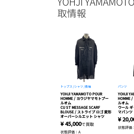
YOHJI YAMAM
取情報
トップス /
シャツ /
長袖
パンツ
YOHJI YAMAMOTO POUR
YOHJI Y
HOMME / ヨウジヤマモトプー
HOMME
ルオム
ルオム
CU ST MESSAGE SCARF
ウール ギ
BLOUSE / ストライプ ロゴ 変形
マパンツ
オーバーシルエット シャツ
¥ 20,0
¥ 45,000
で買取
状態評価
状態評価：A