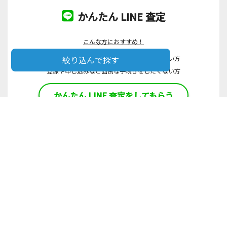
かんたん LINE 査定
こんな方におすすめ！
絞り込んで探す
まずはいくらで買い取れそうなのかを聞きたい方
登録や申し込みなど面倒な手続きをしたくない方
かんたん LINE 査定をしてもらう
基準のご紹介
取扱いブランド一覧