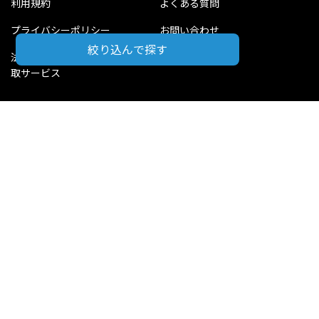
利用規約
よくある質問
プライバシーポリシー
お問い合わせ
絞り込んで探す
法人・事業主さま向け洋服買
運営会社について
取サービス
KLDマガジン
公式 SNS
販売サイト
Instagram
最新の商品情報を配信中！
KLD Store
Twitter
お買取り情報や豆知識を配
信中！
LINE
かんたんLINE査定やご質問
を受付中！
株式会社 KLD 古物商認可証 福岡県公安委員会 第90114160020号