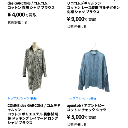
des GARCONS / コムコム
リココムデギャルソン
コットン 丸襟 シャツ ブラウス
コットン レース装飾 マルチボタン
丸襟 シャツ ブラウス
¥ 4,000
で買取
¥ 9,000
で買取
状態評価：B
状態評価：B
トップス /
シャツ /
長袖
トップス /
シャツ /
長袖
COMME des GARCONS / コムデギ
apuntob / アプントビー
ャルソン
コットン チェック シャツ
コットン ポリエステル 異素材 切
¥ 5,000
で買取
替 ドッキング レイヤード ロング
シャツ ブラウス
状態評価：B