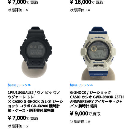
¥ 7,000
¥ 16,000
で買取
で買取
状態評価：A
状態評価：A
腕時計 /
デジタル
腕時計 /
デジタル
1PIU1UGUALE3 / ウノ ピゥ ウノ
G-SHOCK / ジーショック
ウグァーレ トレ
CASIO カシオ GWX-8903K 25TH
× CASIO G-SHOCK カシオ ジーシ
ANNIVERSARY アイサーチ・ジャ
ョック コラボ GD-X6900 腕時計
パン 腕時計 箱有
箱・ケース・説明書付属完備
¥ 9,000
で買取
¥ 7,000
で買取
状態評価：A
状態評価：S