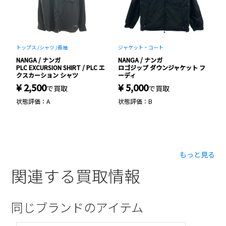
トップス /
シャツ /
長袖
ジャケット・コート
小
NANGA / ナンガ
NANGA / ナンガ
N
PLC EXCURSION SHIRT / PLC エ
ロゴジップ ダウンジャケット フ
ロ
ト
クスカーション シャツ
ーディ
¥
¥ 2,500
¥ 5,000
で買取
で買取
状
状態評価：A
状態評価：B
もっと見る
関連する買取情報
同じブランドのアイテム