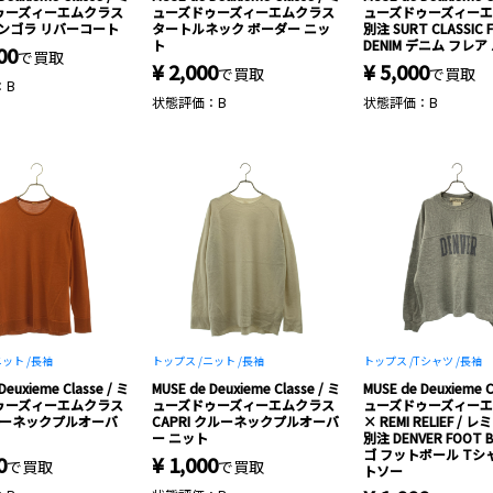
ゥーズィーエムクラス
ューズドゥーズィーエムクラス
ューズドゥーズィー
ンゴラ リバーコート
タートルネック ボーダー ニッ
別注 SURT CLASSIC 
ト
DENIM デニム フレア
00
で買取
¥ 2,000
¥ 5,000
で買取
で買取
：B
状態評価：B
状態評価：B
ット /
長袖
トップス /
ニット /
長袖
トップス /
Tシャツ /
長袖
Deuxieme Classe / ミ
MUSE de Deuxieme Classe / ミ
MUSE de Deuxieme C
ゥーズィーエムクラス
ューズドゥーズィーエムクラス
ューズドゥーズィー
クルーネックプルオーバ
CAPRI クルーネックプルオーバ
× REMI RELIEF /
ー ニット
別注 DENVER FOOT B
ゴ フットボール Tシ
0
¥ 1,000
で買取
で買取
トソー