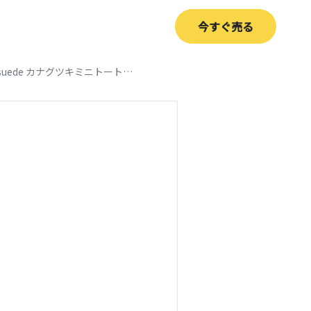
今すぐ売る
【SITA PARANTICA/シータパランティカ】Ultrasuede カナグツキミニトートバッグ