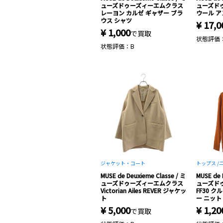
ューズドゥーズィーエムクラス
ューズド
レーヨン カルゼ ギャザー ブラ
ウール ア
ウス シャツ
¥ 17,0
¥ 1,000
で買取
状態評価
状態評価：B
ジャケット・コート
トップス /
ニ
MUSE de Deuxieme Classe / ミ
MUSE de 
ューズドゥーズィーエムクラス
ューズド
Victorian Ailes REVER ジャケッ
FF30 
ト
ー ニット
¥ 5,000
¥ 1,20
で買取