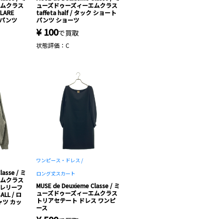
エムクラス
ューズドゥーズィーエムクラス
FLARE
taffeta half / タック ショート
 パンツ
パンツ ショーツ
¥ 100
で買取
状態評価：C
ワンピース・ドレス /
lasse / ミ
ロング丈スカート
エムクラス
MUSE de Deuxieme Classe / ミ
 レミレリーフ
ューズドゥーズィーエムクラス
ALL / ロ
トリアセテート ドレス ワンピ
ャツ カッ
ース