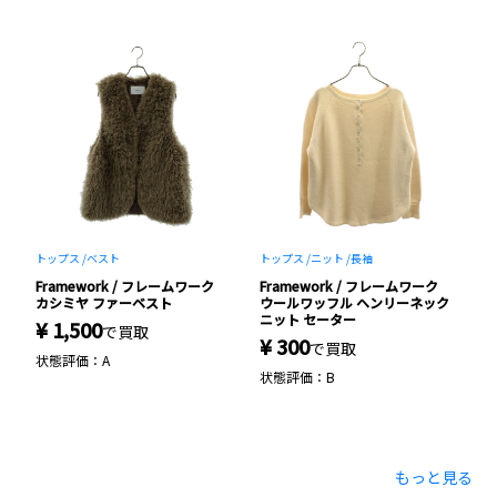
トップス /
ベスト
トップス /
ニット /
長袖
バ
Framework / フレームワーク
Framework / フレームワーク
F
ド
カシミヤ ファーベスト
ウールワッフル ヘンリーネック
×
ニット セーター
ロ
¥ 1,500
で買取
¥ 300
¥
で買取
状態評価：A
状態評価：B
状
もっと見る