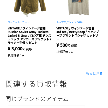
ジャケット・コート
トップス /
Tシャツ /
半袖
ジ
VINTAGE / ヴィンテージ古着
VINTAGE / ヴィンテージ古着
V
Russian Soviet Army Tankers
sof tee / BettyBoop / ベティブ
R
リ
Jacket & Liner / ロシア軍 チンス
ープ プリント Tシャツ カットソ
F
トラップ タンカース ジャケット /
ー
¥
ライナー完備 ソビエト
¥ 500
で買取
¥ 3,000
状
で買取
状態評価：C
状態評価：A
もっと見る
関連する買取情報
同じブランドのアイテム