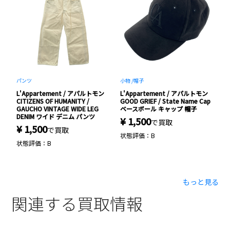
パンツ
小物 /
帽子
シ
ン
L'Appartement / アパルトモン
L'Appartement / アパルトモン
L
CITIZENS OF HUMANITY /
GOOD GRIEF / State Name Cap
C
ジ
GAUCHO VINTAGE WIDE LEG
ベースボール キャップ 帽子
L
DENIM ワイド デニム パンツ
¥ 1,500
¥
で買取
¥ 1,500
で買取
状態評価：B
状
状態評価：B
もっと見る
関連する買取情報