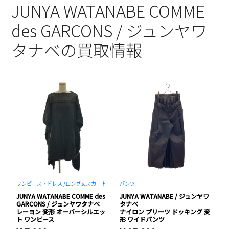
JUNYA WATANABE COMME
des GARCONS / ジュンヤワ
タナベの買取情報
ワンピース・ドレス /
ロング丈スカート
パンツ
ト
s
JUNYA WATANABE COMME des
JUNYA WATANABE / ジュンヤワ
J
GARCONS / ジュンヤワタナベ
タナベ
G
ド
レーヨン 変形 オーバーシルエッ
ナイロン プリーツ ドッキング 変
ボ
ト ワンピース
形 ワイドパンツ
ル