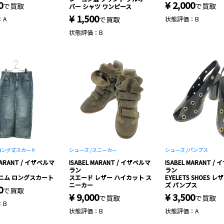
0
¥ 2,000
で買取
で買取
バー シャツ ワンピース
¥ 1,500
：A
で買取
状態評価：B
状態評価：B
ロング丈スカート
シューズ /
スニーカー
シューズ /
パンプス
 MARANT / イザベルマ
ISABEL MARANT / イザベルマ
ISABEL MARANT /
ラン
ラン
a デニム ロングスカート
スエード レザー ハイカット ス
EYELETS SHOES 
ニーカー
ズ パンプス
0
で買取
¥ 9,000
¥ 3,500
で買取
で買取
：B
状態評価：B
状態評価：A