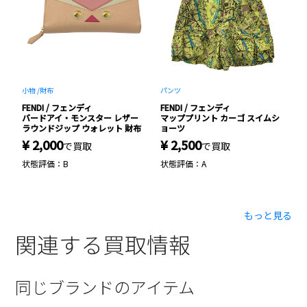
小物 /
財布
パンツ
バ
FENDI / フェンディ
FENDI / フェンディ
F
ッ
バードアイ・モンスター レザー
マッププリント カーゴ スイムシ
P
ラウンドジップ ウォレット 財布
ョーツ
レ
¥ 2,000
¥ 2,500
¥
で買取
で買取
状態評価：B
状態評価：A
状
もっと見る
関連する買取情報
同じブランドのアイテム